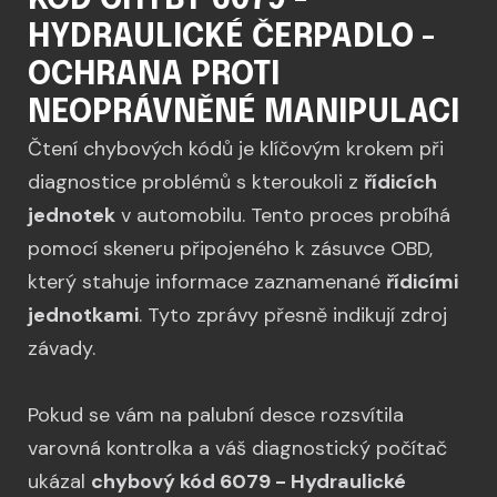
KÓD CHYBY 6079 -
HYDRAULICKÉ ČERPADLO -
OCHRANA PROTI
NEOPRÁVNĚNÉ MANIPULACI
Čtení chybových kódů je klíčovým krokem při
diagnostice problémů s kteroukoli z
řídicích
jednotek
v automobilu. Tento proces probíhá
pomocí skeneru připojeného k zásuvce OBD,
který stahuje informace zaznamenané
řídicími
jednotkami
. Tyto zprávy přesně indikují zdroj
závady.
Pokud se vám na palubní desce rozsvítila
varovná kontrolka a váš diagnostický počítač
ukázal
chybový kód 6079 - Hydraulické