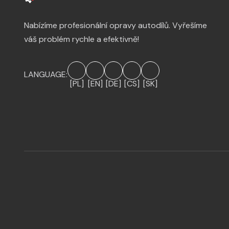
Nabízíme profesionální opravy autodílů. Vyřešíme
váš problém rychle a efektivně!
LANGUAGE:
[PL]
[EN]
[DE]
[CS]
[SK]