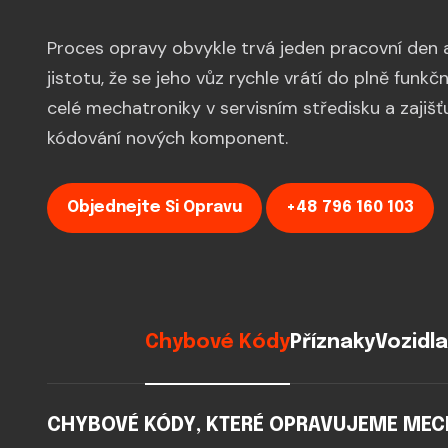
Proces opravy obvykle trvá jeden pracovní den a 
jistotu, že se jeho vůz rychle vrátí do plně fun
celé mechatroniky v servisním středisku a zaji
kódování nových komponent.
Objednejte Si Opravu
+48 796 160 103
Chybové Kódy
Příznaky
Vozidla
CHYBOVÉ KÓDY, KTERÉ OPRAVUJEME MEC