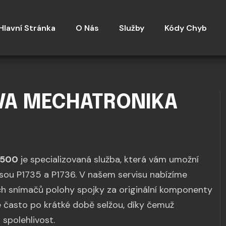
Hlavní Stránka
O Nás
Služby
Kódy Chyb
VA MECHATRONIKA
Q500
je specializovaná služba, která vám umožní
 jsou P1735 a P1736. V našem servisu nabízíme
h snímačů polohy spojky za originální komponenty
é často po krátké době selžou, díky čemuž
spolehlivost.