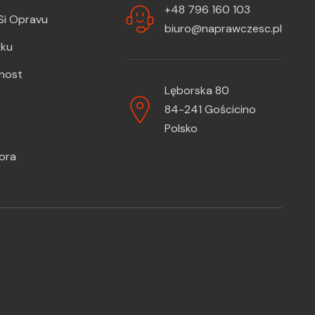
+48 796 160 103
Si Opravu
biuro@naprawczesc.pl
zku
žnost
Lęborska 80
84-241 Gościcino
Polsko
ora