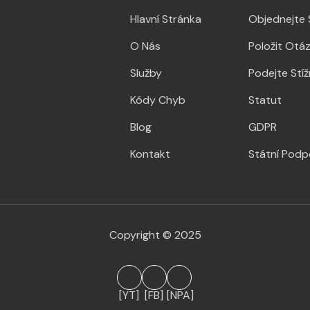
Hlavní Stránka
Objednejte 
O Nás
Položit Otá
Služby
Podejte Stí
Kódy Chyb
Statut
Blog
GDPR
Kontakt
Státní Podp
Copyright © 2025
[YT]
[FB]
[NPA]