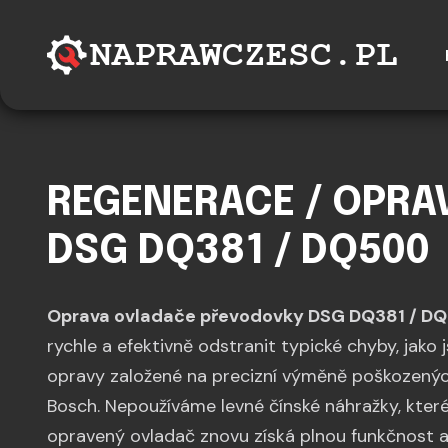
REGENERACE / OPRA
DSG DQ381 / DQ500
Oprava ovladače převodovky DSG DQ381 / D
rychle a efektivně odstranit typické chyby, jako
opravy založené na precizní výměně poškozenýc
Bosch. Nepoužíváme levné čínské náhražky, kter
opravený ovladač znovu získá plnou funkčnost a 