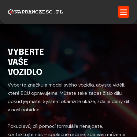
VYBERTE
VAŠE
VOZIDLO
Vyberte značku a model svého vozidla, abyste viděli,
které ECU opravujeme. Můžete také zadat číslo dílu,
pokud jej máte. Systém okamžitě ukáže, zda je daný díl
v naší nabídce.
Pokud svůj díl pomocí formuláře nenajdete,
kontaktujte nás – společně určíme, zda vám můžeme