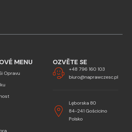
OVÉ MENU
OZVĚTE SE
+48 796 160 103
Si Opravu
biuro@naprawczesc.pl
zku
žnost
Lęborska 80
84-241 Gościcino
Polsko
ora