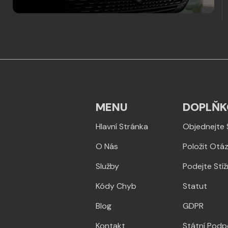
MENU
DOPLŇK
Hlavní Stránka
Objednejte 
O Nás
Položit Otá
Služby
Podejte Stí
Kódy Chyb
Statut
Blog
GDPR
Kontakt
Státní Podp