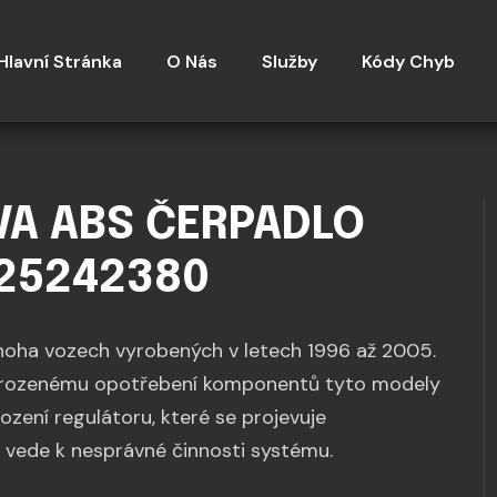
Hlavní Stránka
O Nás
Služby
Kódy Chyb
VA ABS ČERPADLO
625242380
noha vozech vyrobených v letech 1996 až 2005.
řirozenému opotřebení komponentů tyto modely
ození regulátoru, které se projevuje
vede k nesprávné činnosti systému.