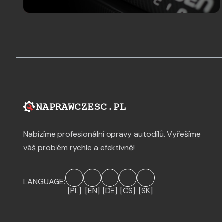
Nabízíme profesionální opravy autodílů. Vyřešíme
váš problém rychle a efektivně!
LANGUAGE:
[PL]
[EN]
[DE]
[CS]
[SK]