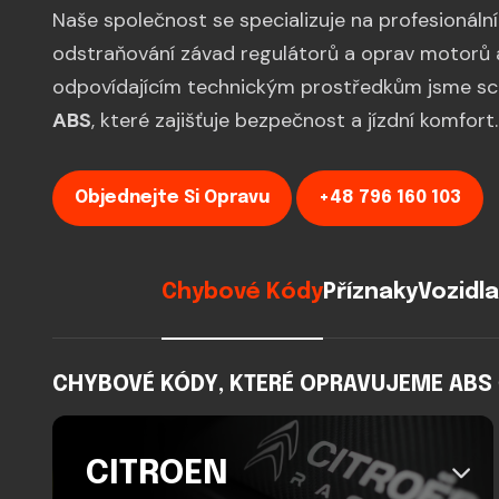
Naše společnost se specializuje na profesionáln
odstraňování závad regulátorů a oprav motorů 
odpovídajícím technickým prostředkům jsme sc
ABS
, které zajišťuje bezpečnost a jízdní komfort.
Objednejte Si Opravu
+48 796 160 103
Chybové Kódy
Příznaky
Vozidla
CHYBOVÉ KÓDY, KTERÉ OPRAVUJEME ABS Č
CITROEN