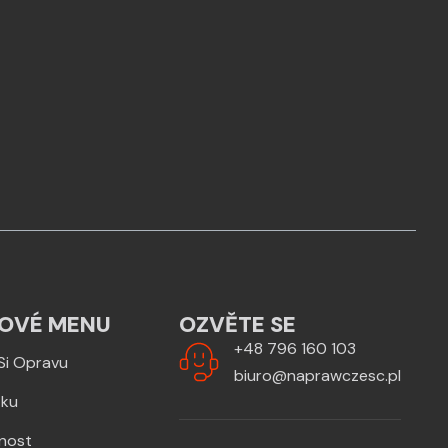
OVÉ MENU
OZVĚTE SE
+48 796 160 103
Si Opravu
biuro@naprawczesc.pl
zku
žnost