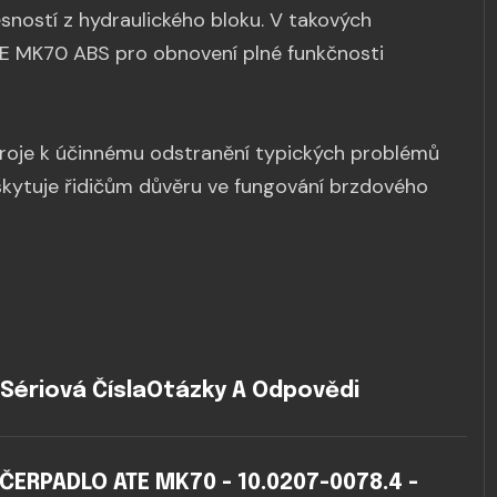
ností z hydraulického bloku. V takových
E MK70 ABS pro obnovení plné funkčnosti
droje k účinnému odstranění typických problémů
kytuje řidičům důvěru ve fungování brzdového
Sériová Čísla
Otázky A Odpovědi
ERPADLO ATE MK70 - 10.0207-0078.4 -