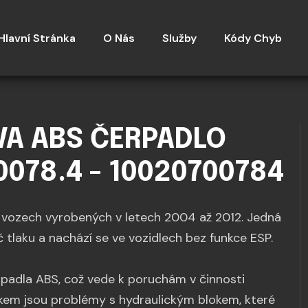
Hlavní Stránka
O Nás
Služby
Kódy Chyb
VA ABS ČERPADLO
0078.4 - 10020700784
vozech vyrobených v letech 2004 až 2012. Jedná
 tlaku a nachází se ve vozidlech bez funkce ESP.
rpadla ABS, což vede k poruchám v činnosti
em jsou problémy s hydraulickým blokem, které