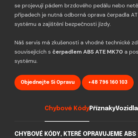
se projevují pádem brzdového pedálu nebo netěs
případech je nutná odborná oprava čerpadla AT
systému a zajištění bezpečnosti jízdy.
Náš servis má zkušenosti a vhodné technické z
souvisejících s
čerpadlem ABS ATE MK70
a pos
systému.
Objednejte Si Opravu
+48 796 160 103
Chybové Kódy
Příznaky
Vozidla
CHYBOVÉ KÓDY, KTERÉ OPRAVUJEME ABS Č