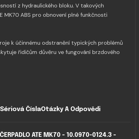
ností z hydraulického bloku. V takových
E MK70 ABS pro obnovení plné funkčnosti
droje k účinnému odstranění typických problémů
kytuje řidičům důvěru ve fungování brzdového
Sériová Čísla
Otázky A Odpovědi
ERPADLO ATE MK70 - 10.0970-0124.3 -