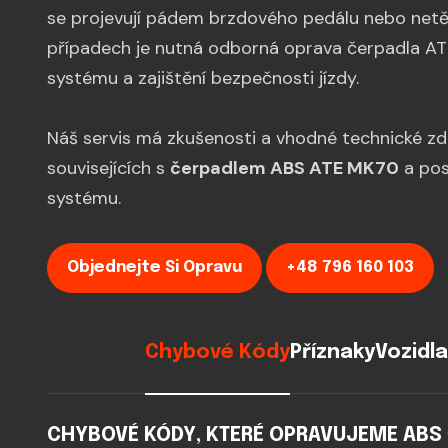
se projevují pádem brzdového pedálu nebo netěs
případech je nutná odborná oprava čerpadla AT
systému a zajištění bezpečnosti jízdy.
Náš servis má zkušenosti a vhodné technické z
souvisejících s
čerpadlem ABS ATE MK70
a pos
systému.
Objednejte Si Opravu
+48 796 160 103
Chybové Kódy
Příznaky
Vozidla
CHYBOVÉ KÓDY, KTERÉ OPRAVUJEME ABS Č