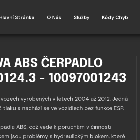
Hlavní Stránka
O Nás
Služby
Kódy Chyb
VA ABS ČERPADLO
0124.3 - 10097001243
vozech vyrobených v letech 2004 až 2012. Jedná
 tlaku a nachází se ve vozidlech bez funkce ESP.
rpadla ABS, což vede k poruchám v činnosti
em jsou problémy s hydraulickým blokem, které