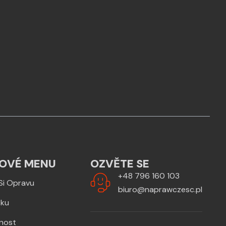
OVÉ MENU
OZVĚTE SE
+48 796 160 103
Si Opravu
biuro@naprawczesc.pl
zku
žnost