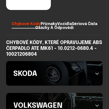
Chybové Kódy
Příznaky
Vozidla
Sériová Čísla
Otázky A Odpovědi
CHYBOVÉ KÓDY, KTERÉ OPRAVUJEME ABS
ČERPADLO ATE MK61 - 10.0212-0680.4 -
10021206804
SKODA
VOLKSWAGEN