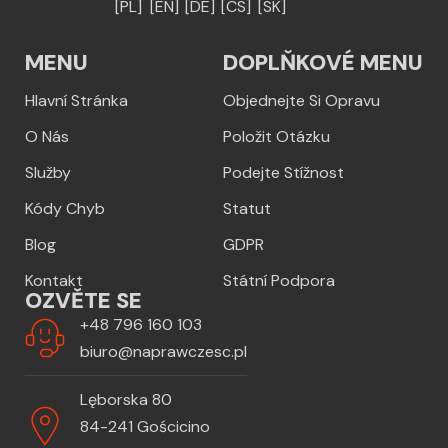
[PL]
[EN]
[DE]
[CS]
[SK]
MENU
DOPLŇKOVÉ MENU
Hlavní Stránka
Objednejte Si Opravu
O Nás
Položit Otázku
Služby
Podejte Stížnost
Kódy Chyb
Statut
Blog
GDPR
Kontakt
Státní Podpora
OZVĚTE SE
+48 796 160 103
biuro@naprawczesc.pl
Lęborska 80
84-241 Gościcino