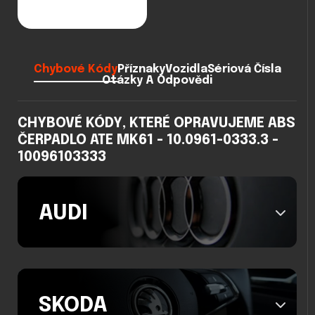
Chybové Kódy
Příznaky
Vozidla
Sériová Čísla
Otázky A Odpovědi
CHYBOVÉ KÓDY, KTERÉ OPRAVUJEME ABS
ČERPADLO ATE MK61 - 10.0961-0333.3 -
10096103333
AUDI
SKODA