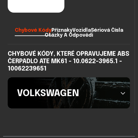
Chybové Kódy
Příznaky
Vozidla
Sériová Čísla
Otázky A Odpovědi
CHYBOVÉ KÓDY, KTERÉ OPRAVUJEME ABS
ČERPADLO ATE MK61 - 10.0622-3965.1 -
10062239651
VOLKSWAGEN