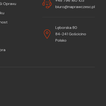
+48 796 160 103
Si Opravu
biuro@naprawczesc.pl
zku
žnost
Lęborska 80
84-241 Gościcino
Polsko
ora