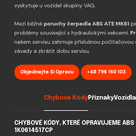
vyskytuje u vozidel skupiny VAG.
Mezi běžné
poruchy čerpadla ABS ATE MK61
pa
problémy související s hydraulickými sekcemi.
Pr
našem servisu zahrnuje příslušnou počítačovou 
závady a zkrátit dobu servisu.
Objednejte Si Opravu
+48 796 160 103
Chybové Kódy
Příznaky
Vozidla
CHYBOVÉ KÓDY, KTERÉ OPRAVUJEME ABS ČE
1K0614517CP