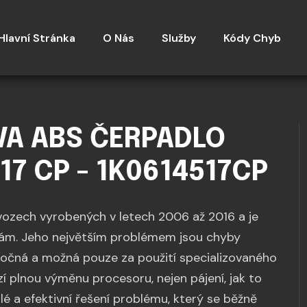
Hlavní Stránka
O Nás
Služby
Kódy Chyb
VA ABS ČERPADLO
517 CP - 1K0614517CP
ozech vyrobených v letech 2006 až 2016 a je
chám. Jeho největším problémem jsou chyby
áročná a možná pouze za použití specializovaného
zí plnou výměnu procesoru, nejen pájení, jak to
é a efektivní řešení problému, který se běžně