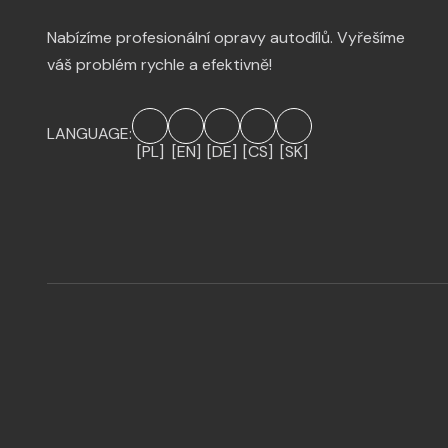
Nabízíme profesionální opravy autodílů. Vyřešíme
váš problém rychle a efektivně!
LANGUAGE:
[PL]
[EN]
[DE]
[CS]
[SK]