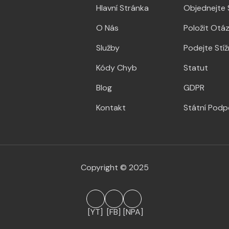
Hlavní Stránka
Objednejte 
O Nás
Položit Otá
Služby
Podejte Stí
Kódy Chyb
Statut
Blog
GDPR
Kontakt
Státní Podp
Copyright © 2025
[YT]
[FB]
[NPA]